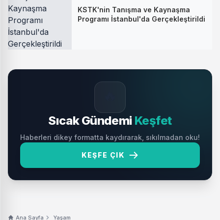
KSTK'nin Tanışma ve Kaynaşma
Programı İstanbul'da Gerçekleştirildi
🔥
Sıcak Gündemi
Keşfet
Haberleri dikey formatta kaydırarak, sıkılmadan oku!
KEŞFE ÇIK
Ana Sayfa
Yaşam