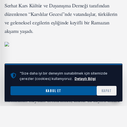
Serhat Kars Kültür ve Dayanışma Derneği tarafından
düzenlenen “Karslılar Gecesi”nde vatandaşlar, türkülerin
ve geleneksel ezgilerin eşliğinde keyifli bir Ramazan
akşamı yaşadı.
Program, geleneksel Hacivat ve Karagöz gösterisi ile
"Size daha iyi bir deneyim sunabilmek için sitemizde
çerezler (cookies) kullanıyoruz.
Detaylı Bilgi
başladı. Özellikle çocukların büyük ilgi gösterdiği gösteri,
Ramazan Sokağı’na neşeli anlar yaşattı. Miniklerin
KABUL ET
KAPAT
kahkahaları meydanı doldururken, aileler de keyifli anlara
ortak oldu.