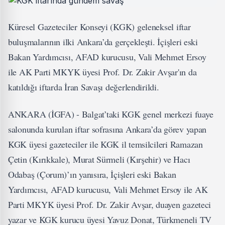
Küresel Gazeteciler Konseyi (KGK) geleneksel iftar
buluşmalarının ilki Ankara’da gerçekleşti. İçişleri eski
Bakan Yardımcısı, AFAD kurucusu, Vali Mehmet Ersoy
ile AK Parti MKYK üyesi Prof. Dr. Zakir Avşar'ın da
katıldığı iftarda İran Savaşı değerlendirildi.
ANKARA (İGFA) - Balgat’taki KGK genel merkezi fuaye
salonunda kurulan iftar sofrasına Ankara’da görev yapan
KGK üyesi gazeteciler ile KGK il temsilcileri Ramazan
Çetin (Kırıkkale), Murat Sürmeli (Kırşehir) ve Hacı
Odabaş (Çorum)’ın yanısıra, İçişleri eski Bakan
Yardımcısı, AFAD kurucusu, Vali Mehmet Ersoy ile AK
Parti MKYK üyesi Prof. Dr. Zakir Avşar, duayen gazeteci
yazar ve KGK kurucu üyesi Yavuz Donat, Türkmeneli TV