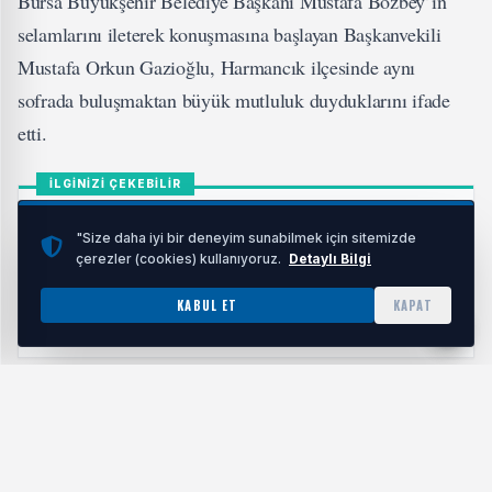
Bursa Büyükşehir Belediye Başkanı Mustafa Bozbey’in
selamlarını ileterek konuşmasına başlayan Başkanvekili
Mustafa Orkun Gazioğlu, Harmancık ilçesinde aynı
sofrada buluşmaktan büyük mutluluk duyduklarını ifade
etti.
İLGİNİZİ ÇEKEBİLİR
"Size daha iyi bir deneyim sunabilmek için sitemizde
çerezler (cookies) kullanıyoruz.
Detaylı Bilgi
Bursa Koza Kadın Derneği’nden Gülten belgeseli
KABUL ET
KAPAT
HABERI OKU
Ramazan’ın paylaşmanın, dayanışmanın ve gönülden
gönüle olmanın ayı olduğunu vurgulayan Gazioğlu, aynı
ekmeği bölüşmenin ve aynı duaya amin demenin kardeşlik