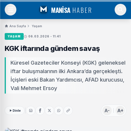
MANİSA
HABER
Ana Sayfa
Yaşam
YAŞAM
06.03.2026 - 11:41
KGK iftarında gündem savaş
Küresel Gazeteciler Konseyi (KGK) geleneksel
iftar buluşmalarının ilki Ankara’da gerçekleşti.
İçişleri eski Bakan Yardımcısı, AFAD kurucusu,
Vali Mehmet Ersoy
A-
A+
Dinle