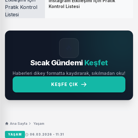
Instagram Etkileşimi İçin Pratik
Kontrol Listesi
🔥
Sıcak Gündemi
Keşfet
Haberleri dikey formatta kaydırarak, sıkılmadan oku!
KEŞFE ÇIK
Ana Sayfa
Yaşam
YAŞAM
06.03.2026 - 11:31