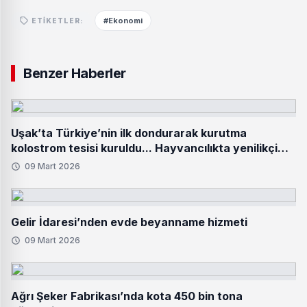
#Ekonomi
ETIKETLER:
Benzer Haberler
Uşak’ta Türkiye’nin ilk dondurarak kurutma
kolostrom tesisi kuruldu... Hayvancılıkta yenilikçi
adım hayata geçti
09 Mart 2026
Gelir İdaresi’nden evde beyanname hizmeti
09 Mart 2026
Ağrı Şeker Fabrikası’nda kota 450 bin tona