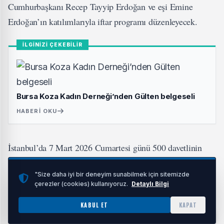
Cumhurbaşkanı Recep Tayyip Erdoğan ve eşi Emine
Erdoğan’ın katılımlarıyla iftar programı düzenleyecek.
İLGİNİZİ ÇEKEBİLİR
Bursa Koza Kadın Derneği’nden Gülten belgeseli
HABERI OKU
İstanbul’da 7 Mart 2026 Cumartesi günü 500 davetlinin
katılımıyla gerçekleştirilecek programın ana teması
"Size daha iyi bir deneyim sunabilmek için sitemizde
“Sürdürülebilir Kalkınmada Kadın Hamlesi” olarak
çerezler (cookies) kullanıyoruz.
Detaylı Bilgi
belirlendi.
KABUL ET
KAPAT
Programda, 8 Mart 2024’te kamuoyuna duyurulan Kadının