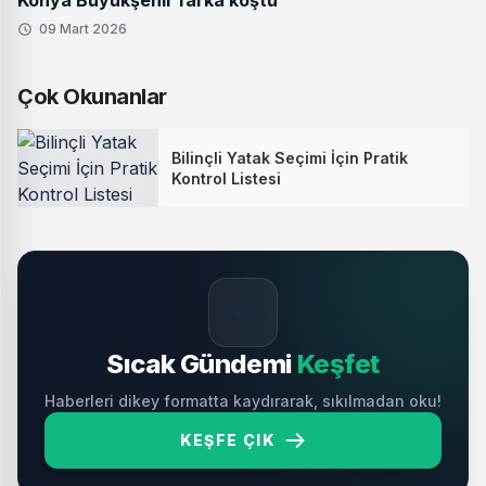
Konya Büyükşehir farka koştu
09 Mart 2026
Çok Okunanlar
Bilinçli Yatak Seçimi İçin Pratik
Kontrol Listesi
🔥
Sıcak Gündemi
Keşfet
Haberleri dikey formatta kaydırarak, sıkılmadan oku!
KEŞFE ÇIK