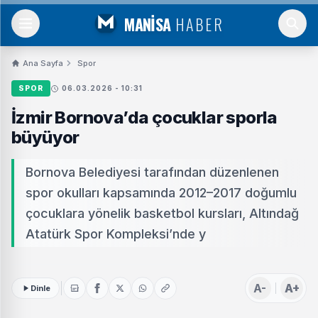
MANİSA
HABER
Ana Sayfa
Spor
SPOR
06.03.2026 - 10:31
İzmir Bornova’da çocuklar sporla
büyüyor
Bornova Belediyesi tarafından düzenlenen
spor okulları kapsamında 2012–2017 doğumlu
çocuklara yönelik basketbol kursları, Altındağ
Atatürk Spor Kompleksi’nde y
A-
A+
Dinle