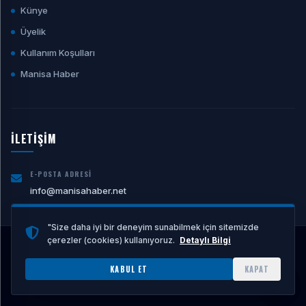
Künye
Üyelik
Kullanım Koşulları
Manisa Haber
İLETİŞİM
E-POSTA ADRESI
info@manisahaber.net
"Size daha iyi bir deneyim sunabilmek için sitemizde
çerezler (cookies) kullanıyoruz.
Detaylı Bilgi
© 2026 Manisahaber.net Tüm hakları saklıdır.
ALTYAPI:
YN YAZILIM
KABUL ET
KAPAT
KÜNYE
SITEMAP
/
RSS