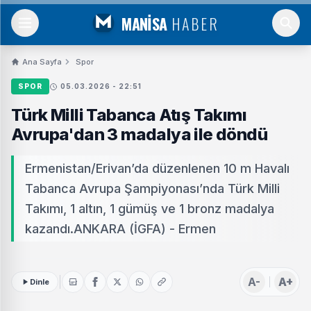
MANİSA
HABER
Ana Sayfa
Spor
SPOR
05.03.2026 - 22:51
Türk Milli Tabanca Atış Takımı
Avrupa'dan 3 madalya ile döndü
Ermenistan/Erivan’da düzenlenen 10 m Havalı
Tabanca Avrupa Şampiyonası’nda Türk Milli
Takımı, 1 altın, 1 gümüş ve 1 bronz madalya
kazandı.ANKARA (İGFA) - Ermen
A-
A+
Dinle