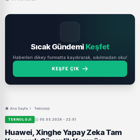
🔥
Sıcak Gündemi
Keşfet
Haberleri dikey formatta kaydırarak, sıkılmadan oku!
KEŞFE ÇIK
Ana Sayfa
Teknoloji
TEKNOLOJI
05.03.2026 - 22:51
Huawei, Xinghe Yapay Zeka Tam