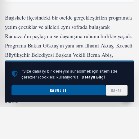
Başiskele ilçesindeki bir otelde gerçekleştirilen programda
yetim çocuklar ve aileleri aynı sofrada buluşarak
Ramazan’ın paylaşma ve dayanışma ruhunu birlikte yaşadı.
Programa Bakan Göktaş’ın yanı sıra İlhami Aktaş, Kocaeli
Büyükşehir Belediyesi Başkan Vekili Berna Abiş,
Başiskele Kaymakamı Soner Şenel, Başiskele Belediye
"Size daha iyi bir deneyim sunabilmek için sitemizde
Başkanı Mehmet Yasin Özlü, AK Parti Kocaeli İl Başkanı
çerezler (cookies) kullanıyoruz.
Detaylı Bilgi
Şahin Talus, AK Parti İl Kadın Kolları Başkanı Yasemin
KABUL ET
KAPAT
Özdemir ile İbrahim Karaosmanoğlu ve çok sayıda davetli
katıldı.
YETİM ÇOCUKLARLA YAKINDAN İLGİLENİLDİ
Ramazan ayının yardımlaşma ve dayanışma ruhunun ön