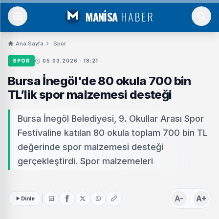
MANİSA
HABER
Ana Sayfa
Spor
SPOR
05.03.2026 - 18:21
Bursa İnegöl'de 80 okula 700 bin
TL’lik spor malzemesi desteği
Bursa İnegöl Belediyesi, 9. Okullar Arası Spor
Festivaline katılan 80 okula toplam 700 bin TL
değerinde spor malzemesi desteği
gerçekleştirdi. Spor malzemeleri
A-
A+
Dinle