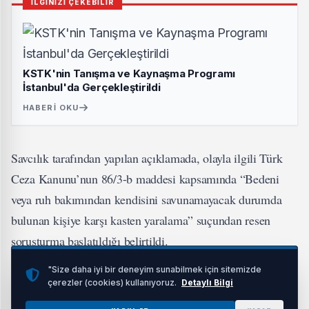
İLGİNİZİ ÇEKEBİLİR
KSTK'nin Tanışma ve Kaynaşma Programı
İstanbul'da Gerçekleştirildi
HABERI OKU
Savcılık tarafından yapılan açıklamada, olayla ilgili Türk
Ceza Kanunu’nun 86/3-b maddesi kapsamında “Bedeni
veya ruh bakımından kendisini savunamayacak durumda
bulunan kişiye karşı kasten yaralama” suçundan resen
soruşturma başlatıldığı belirtildi.
"Size daha iyi bir deneyim sunabilmek için sitemizde
Görüntülerde yer alan yaşı küçük çocuk ile kendisine darp
çerezler (cookies) kullanıyoruz.
Detaylı Bilgi
uygulayan şüpheli şahısların kimliklerinin tespiti ve ifade