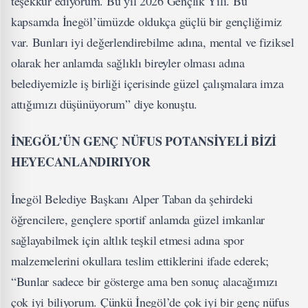
teşekkür ediyorum. Bu yıl 2026 Gençlik Yılı. Bu
kapsamda İnegöl’ümüzde oldukça güçlü bir gençliğimiz
var. Bunları iyi değerlendirebilme adına, mental ve fiziksel
olarak her anlamda sağlıklı bireyler olması adına
belediyemizle iş birliği içerisinde güzel çalışmalara imza
attığımızı düşünüyorum” diye konuştu.
İNEGÖL’ÜN GENÇ NÜFUS POTANSİYELİ BİZİ
HEYECANLANDIRIYOR
İnegöl Belediye Başkanı Alper Taban da şehirdeki
öğrencilere, gençlere sportif anlamda güzel imkanlar
sağlayabilmek için altlık teşkil etmesi adına spor
malzemelerini okullara teslim ettiklerini ifade ederek;
“Bunlar sadece bir gösterge ama ben sonuç alacağımızı
çok iyi biliyorum. Çünkü İnegöl’de çok iyi bir genç nüfus