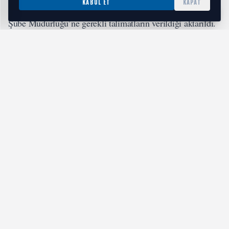
KABUL ET
KAPAT
alma işlemleri için İstanbul İl Emniyet Müdürlüğü Asayiş
Şube Müdürlüğü’ne gerekli talimatların verildiği aktarıldı.
Soruşturmanın titizlikle sürdüğü vurgulanarak,
kamuoyunun bilgilendirilmesi sağlandı.
#Gündem
ETIKETLER:
Benzer Haberler
Bilinçli Yatak Seçimi İçin Pratik Kontrol Listesi
06 Ağustos 2026