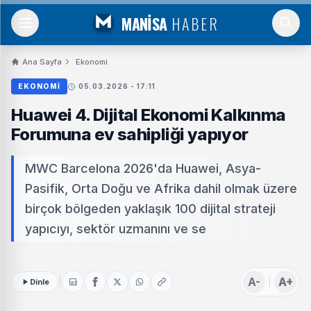
MANİSA
HABER
Ana Sayfa
Ekonomi
EKONOMI
05.03.2026 - 17:11
Huawei 4. Dijital Ekonomi Kalkınma
Forumuna ev sahipliği yapıyor
MWC Barcelona 2026'da Huawei, Asya-
Pasifik, Orta Doğu ve Afrika dahil olmak üzere
birçok bölgeden yaklaşık 100 dijital strateji
yapıcıyı, sektör uzmanını ve se
A-
A+
Dinle