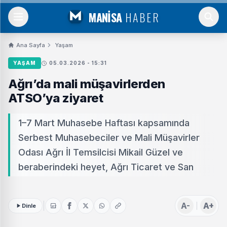
MANİSA
HABER
Ana Sayfa
Yaşam
YAŞAM
05.03.2026 - 15:31
Ağrı’da mali müşavirlerden
ATSO’ya ziyaret
1–7 Mart Muhasebe Haftası kapsamında
Serbest Muhasebeciler ve Mali Müşavirler
Odası Ağrı İl Temsilcisi Mikail Güzel ve
beraberindeki heyet, Ağrı Ticaret ve San
A-
A+
Dinle