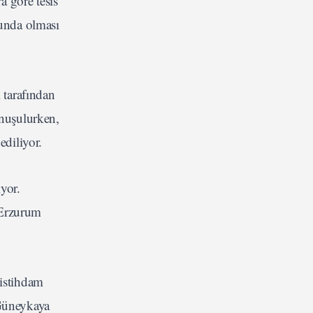
a göre tesis
ğunda olması
 tarafından
nuşulurken,
ediliyor.
yor.
a Erzurum
 istihdam
 Güneykaya