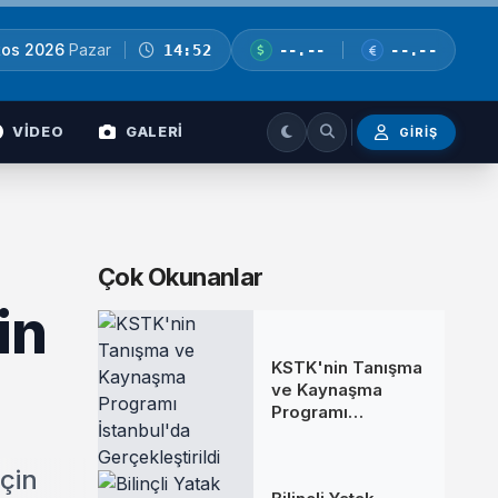
tos 2026
Pazar
14:52
--.--
--.--
VİDEO
GALERİ
GIRIŞ
Çok Okunanlar
in
KSTK'nin Tanışma
ve Kaynaşma
Programı
İstanbul'da
Gerçekleştirildi
çin