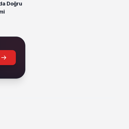
da Doğru
mi