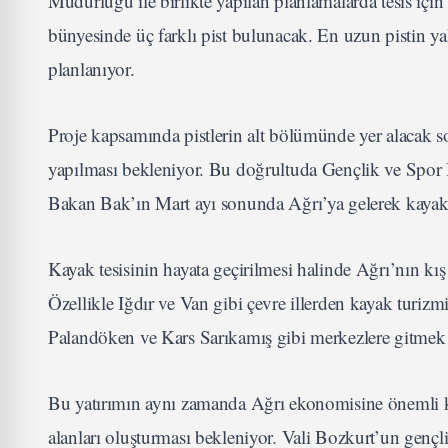
Müdürlüğü ile birlikte yapılan planlamalarda tesis için 
bünyesinde üç farklı pist bulunacak. En uzun pistin ya
planlanıyor.
Proje kapsamında pistlerin alt bölümünde yer alacak sos
yapılması bekleniyor. Bu doğrultuda Gençlik ve Spor
Bakan Bak’ın Mart ayı sonunda Ağrı’ya gelerek kayak tes
Kayak tesisinin hayata geçirilmesi halinde Ağrı’nın kı
Özellikle Iğdır ve Van gibi çevre illerden kayak turizm
Palandöken ve Kars Sarıkamış gibi merkezlere gitmek 
Bu yatırımın aynı zamanda Ağrı ekonomisine önemli katk
alanları oluşturması bekleniyor. Vali Bozkurt’un genç