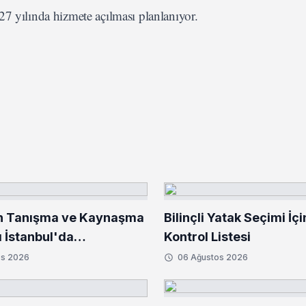
27 yılında hizmete açılması planlanıyor.
n Tanışma ve Kaynaşma
Bilinçli Yatak Seçimi İçi
 İstanbul'da
Kontrol Listesi
tirildi
os 2026
06 Ağustos 2026