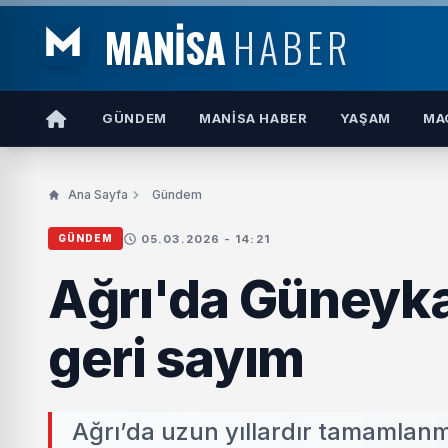
MANİSA
HABER
GÜNDEM
MANISA HABER
YAŞAM
MA
Ana Sayfa
Gündem
05.03.2026 - 14:21
GÜNDEM
Ağrı'da Güneyka
geri sayım
Ağrı’da uzun yıllardır tamamlan