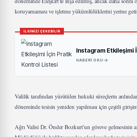
döneminde Eleşkirt’te inşa edilmiş, ancak daha sonra öze
koruyamaması ve işletme yükümlülüklerini yerine getir
İLGİNİZİ ÇEKEBİLİR
Instagram Etkileşimi İ
HABERI OKU
Valilik tarafından yürütülen hukuki süreçlerin ardınd
döneminde tesisin yeniden yapılması için çeşitli girişi
Ağrı Valisi Dr. Önder Bozkurt’un göreve gelmesinin 