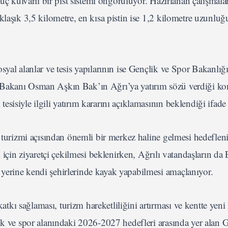
üç kulvarlı bir pist sistemi öngörülüyor. Hazırlanan çalışmalar
klaşık 3,5 kilometre, en kısa pistin ise 1,2 kilometre uzunlu
yal alanlar ve tesis yapılarının ise Gençlik ve Spor Bakanlığı
 Bakanı Osman Aşkın Bak’ın Ağrı’ya yatırım sözü verdiği ko
isiyle ilgili yatırım kararını açıklamasının beklendiği ifade 
ş turizmi açısından önemli bir merkez haline gelmesi hedefleni
i için ziyaretçi çekilmesi beklenirken, Ağrılı vatandaşların d
yerine kendi şehirlerinde kayak yapabilmesi amaçlanıyor.
ı sağlaması, turizm hareketliliğini artırması ve kentte yeni
lik ve spor alanındaki 2026-2027 hedefleri arasında yer alan