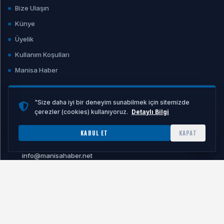
Bize Ulaşın
Künye
Üyelik
Kullanım Koşulları
Manisa Haber
"Size daha iyi bir deneyim sunabilmek için sitemizde
çerezler (cookies) kullanıyoruz.
Detaylı Bilgi
İLETİŞİM
KABUL ET
KAPAT
E-POSTA ADRESI
info@manisahaber.net
© 2026 Manisahaber.net Tüm hakları saklıdır.
ALTYAPI:
YN YAZILIM
KÜNYE
SITEMAP
/
RSS