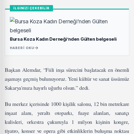
İLGİNİZİ ÇEKEBİLİR
Bursa Koza Kadın Derneği’nden Gülten belgeseli
HABERI OKU
Başkan Alemdar, “Fiili inşa sürecini başlatacak en önemli
aşamayı geçmiş bulunuyoruz. Yeni kültür ve sanat üssümüz
Sakarya'mıza hayırlı uğurlu olsun.” dedi.
Bu merkez içerisinde 1000 kişilik salonu, 12 bin metrekare
inşaat alanı, yeraltı otoparkı, fuaye alanları, sanatçı
kulisleri, orkestra çukuruyla 1 milyon kişinin kongre,
tiyatro, konser ve opera gibi etkinliklerin buluşma noktası