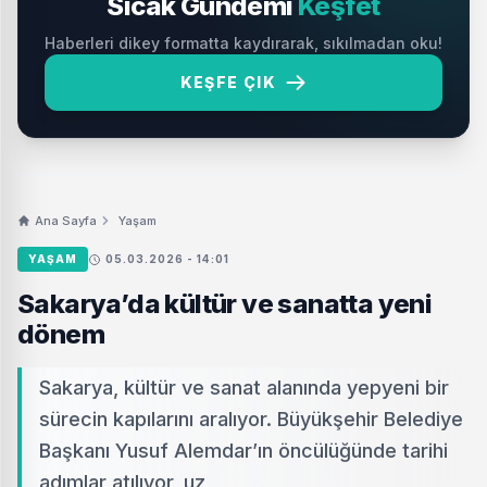
Sıcak Gündemi
Keşfet
Haberleri dikey formatta kaydırarak, sıkılmadan oku!
KEŞFE ÇIK
Ana Sayfa
Yaşam
YAŞAM
05.03.2026 - 14:01
Sakarya’da kültür ve sanatta yeni
dönem
Sakarya, kültür ve sanat alanında yepyeni bir
sürecin kapılarını aralıyor. Büyükşehir Belediye
Başkanı Yusuf Alemdar’ın öncülüğünde tarihi
adımlar atılıyor, uz