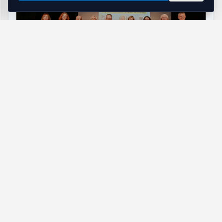
Köy Enstitüleri'nin 86. Yıl Dönümü Manisa'da Ele
Alındı: Eğitim Mirası Tartışıldı
HABERI OKU
Nitelikli İş Gücü ve Toplu
Görüşmeler
Manisa İstihdam Ofisi Kariyer Portalı'nın sunduğu
hizmetler, sadece ilan yayınlamakla sınırlı kalmıyor.