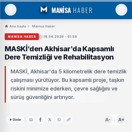
MANİSA
HABER
Ana Sayfa
Manisa Haber
MANISA HABER
18.04.2026 - 01:59
MASKİ'den Akhisar'da Kapsamlı
Dere Temizliği ve Rehabilitasyon
MASKİ, Akhisar'da 5 kilometrelik dere temizlik
çalışması yürütüyor. Bu kapsamlı proje, taşkın
riskini minimize ederken, çevre sağlığını ve
sürüş güvenliğini artırıyor.
A-
A+
Dinle