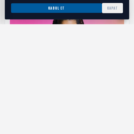
KABUL ET
KAPAT
Atiye'nin Sahne Tarzı Mustafa Sandal Konserine
Damga Vurdu
HABERI OKU
Sosyal Medya Değil, Gerçek Arkadaşlık
PlanIn, insanları sanal dünyada tutmayı hedefleyen sıradan