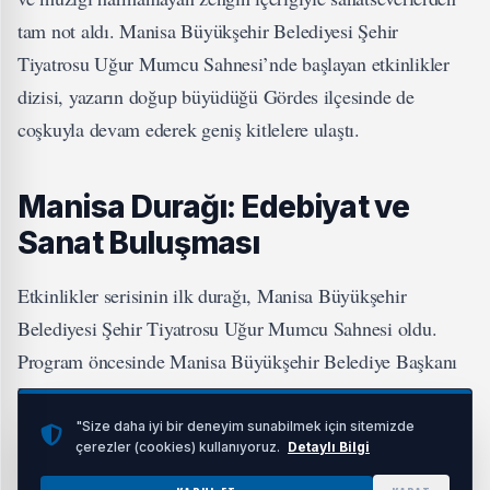
tam not aldı. Manisa Büyükşehir Belediyesi Şehir
Tiyatrosu Uğur Mumcu Sahnesi’nde başlayan etkinlikler
dizisi, yazarın doğup büyüdüğü Gördes ilçesinde de
coşkuyla devam ederek geniş kitlelere ulaştı.
Manisa Durağı: Edebiyat ve
Sanat Buluşması
Etkinlikler serisinin ilk durağı, Manisa Büyükşehir
Belediyesi Şehir Tiyatrosu Uğur Mumcu Sahnesi oldu.
Program öncesinde Manisa Büyükşehir Belediye Başkanı
Besim Dutlulu, yazar Ahmet Büke, Prof. Dr. Alp Yücel
Kaya ve Nuray Önoğlu ile bir araya geldi. Başkan Dutlulu,
"Size daha iyi bir deneyim sunabilmek için sitemizde
çerezler (cookies) kullanıyoruz.
Detaylı Bilgi
konuklarını Türk edebiyatına ve sanatına sundukları değerli