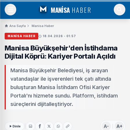
MANİSA
HABER
Ana Sayfa
Manisa Haber
MANISA HABER
18.04.2026 - 01:57
Manisa Büyükşehir'den İstihdama
Dijital Köprü: Kariyer Portalı Açıldı
Manisa Büyükşehir Belediyesi, iş arayan
vatandaşlar ile işverenleri tek çatı altında
buluşturan Manisa İstihdam Ofisi Kariyer
Portalı'nı hizmete sundu. Platform, istihdam
süreçlerini dijitalleştiriyor.
A-
A+
Dinle