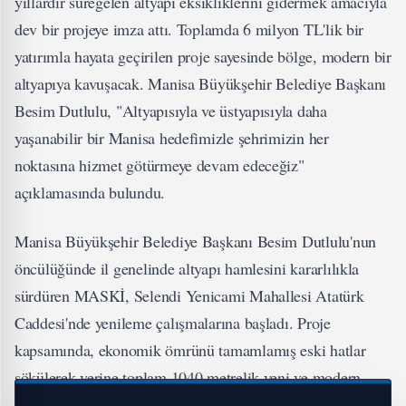
yıllardır süregelen altyapı eksikliklerini gidermek amacıyla
dev bir projeye imza attı. Toplamda 6 milyon TL'lik bir
yatırımla hayata geçirilen proje sayesinde bölge, modern bir
altyapıya kavuşacak. Manisa Büyükşehir Belediye Başkanı
Besim Dutlulu, "Altyapısıyla ve üstyapısıyla daha
yaşanabilir bir Manisa hedefimizle şehrimizin her
noktasına hizmet götürmeye devam edeceğiz"
açıklamasında bulundu.
Manisa Büyükşehir Belediye Başkanı Besim Dutlulu'nun
öncülüğünde il genelinde altyapı hamlesini kararlılıkla
sürdüren MASKİ, Selendi Yenicami Mahallesi Atatürk
Caddesi'nde yenileme çalışmalarına başladı. Proje
kapsamında, ekonomik ömrünü tamamlamış eski hatlar
sökülerek yerine toplam 1040 metrelik yeni ve modern
kanalizasyon ile yağmursuyu hattı döşenecek.