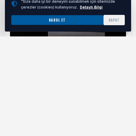
"Size daha iyi bir deneyim sunabilmek için sitemizde
çerezler (cookies) kullanıyoruz.
Detaylı Bilgi
İLGİNİZİ ÇEKEBİLİR
KABUL ET
KAPAT
Köy Enstitüleri'nin 86. Yıl Dönümü Manisa'da Ele
Alındı: Eğitim Mirası Tartışıldı
HABERI OKU
Başkan Dutlulu: "Manisa'nın