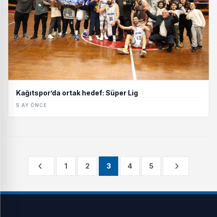
Kağıtspor’da ortak hedef: Süper Lig
5 AY ÖNCE
1
2
3
4
5