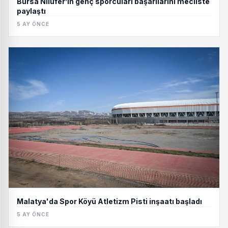
Bursa Nilüfer’in genç sporcuları başarılarını mecliste
paylaştı
5 AY ÖNCE
Malatya'da Spor Köyü Atletizm Pisti inşaatı başladı
5 AY ÖNCE