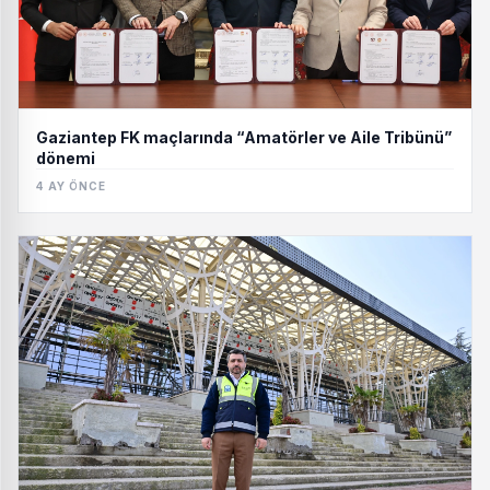
Gaziantep FK maçlarında “Amatörler ve Aile Tribünü”
dönemi
4 AY ÖNCE