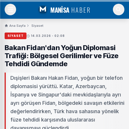
MANİSA
HABER
Ana Sayfa
Siyaset
SIYASET
14.03.2026 - 02:08
Bakan Fidan'dan Yoğun Diplomasi
Trafiği: Bölgesel Gerilimler ve Füze
Tehdidi Gündemde
Dışişleri Bakanı Hakan Fidan, yoğun bir telefon
diplomasisi yürüttü. Katar, Azerbaycan,
İspanya ve Singapur'daki mevkidaşlarıyla ayrı
ayrı görüşen Fidan, bölgedeki savaşın etkilerini
değerlendirirken, Türk hava sahasına yönelik
füze tehdidi karşısında uluslararası
dayanışmayı güçlendirdi.