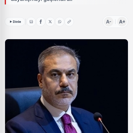
A-
A+
Dinle