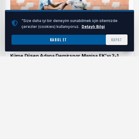
"Size daha iyi bir deneyim sunabilmek için sitemizde
çerezler (cookies) kullanıyoruz.
Detaylı Bilgi
KABUL ET
KAPAT
Küme Düşen Adana Demirspor Manisa FK'yı 2-1
Mağlup Etti!
HABERI OKU
Ev sahibi Fatih Karagümrük, 15. dakikada öne geçti. Sol
kanattan kullanılan köşe vuruşunda savunmadan seken
topu önünde bulan Bartuğ Elmaz, penaltı noktasının sağ
çaprazından yaptığı sert vuruşla meşin yuvarlağı ağlara
gönderdi ve takımını 1-0 öne geçirdi.