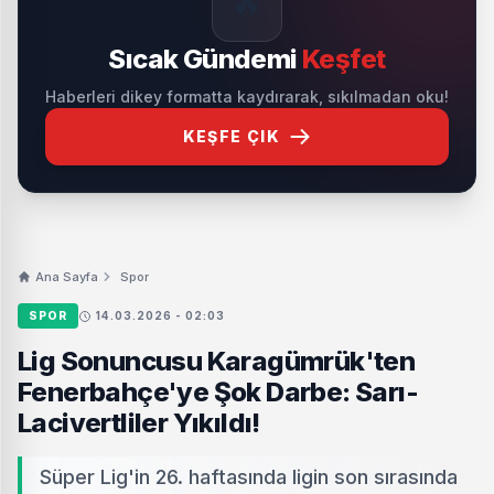
🔥
Sıcak Gündemi
Keşfet
Haberleri dikey formatta kaydırarak, sıkılmadan oku!
KEŞFE ÇIK
Ana Sayfa
Spor
SPOR
14.03.2026 - 02:03
Lig Sonuncusu Karagümrük'ten
Fenerbahçe'ye Şok Darbe: Sarı-
Lacivertliler Yıkıldı!
Süper Lig'in 26. haftasında ligin son sırasında