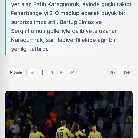
yer alan Fatih Karagümrük, evinde güçlü rakibi
Fenerbahçe'yi 2-0 mağlup ederek büyük bir
sürprize imza attı. Bartuğ Elmaz ve
Serginho'nun golleriyle galibiyete uzanan
Karagümrük, sarı-lacivertli ekibe ağır bir
yenilgi tattırdı.
A-
A+
Dinle