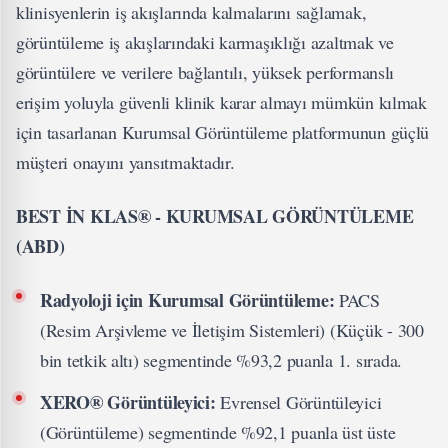
klinisyenlerin iş akışlarında kalmalarını sağlamak,
görüntüleme iş akışlarındaki karmaşıklığı azaltmak ve
görüntülere ve verilere bağlantılı, yüksek performanslı
erişim yoluyla güvenli klinik karar almayı mümkün kılmak
için tasarlanan Kurumsal Görüntüleme platformunun güçlü
müşteri onayını yansıtmaktadır.
BEST İN KLAS
® - KURUMSAL G
Ö
RÜNTÜLEME
(ABD)
Radyoloji için Kurumsal G
ö
rüntü
leme:
PACS
(Resim Arşivleme ve İletişim Sistemleri) (Küçük - 300
bin tetkik altı) segmentinde %93,2 puanla 1. sırada.
XERO
® G
ö
rüntüleyici:
Evrensel Görüntüleyici
(Görüntüleme) segmentinde %92,1 puanla üst üste