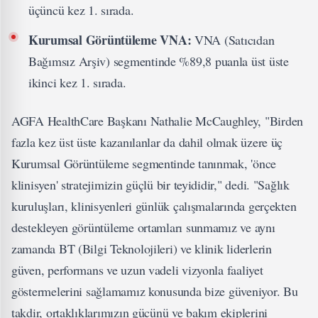
üçüncü kez 1. sırada.
Kurumsal G
ö
rüntü
leme VNA:
VNA (Satıcıdan
Bağımsız Arşiv) segmentinde %89,8 puanla üst üste
ikinci kez 1. sırada.
AGFA HealthCare Başkanı Nathalie McCaughley, "Birden
fazla kez üst üste kazanılanlar da dahil olmak üzere üç
Kurumsal Görüntüleme segmentinde tanınmak, 'önce
klinisyen' stratejimizin güçlü bir teyididir," dedi. "Sağlık
kuruluşları, klinisyenleri günlük çalışmalarında gerçekten
destekleyen görüntüleme ortamları sunmamız ve aynı
zamanda BT (Bilgi Teknolojileri) ve klinik liderlerin
güven, performans ve uzun vadeli vizyonla faaliyet
göstermelerini sağlamamız konusunda bize güveniyor. Bu
takdir, ortaklıklarımızın gücünü ve bakım ekiplerini