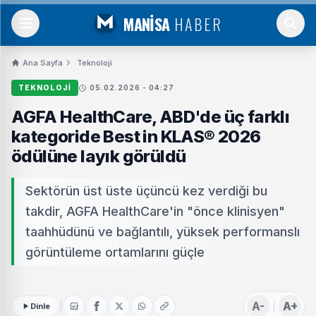
MANİSA
HABER
Ana Sayfa
Teknoloji
TEKNOLOJI
05.02.2026 - 04:27
AGFA HealthCare, ABD'de üç farklı
kategoride Best in KLAS® 2026
ödülüne layık görüldü
Sektörün üst üste üçüncü kez verdiği bu
takdir, AGFA HealthCare'in "önce klinisyen"
taahhüdünü ve bağlantılı, yüksek performanslı
görüntüleme ortamlarını güçle
A-
A+
Dinle